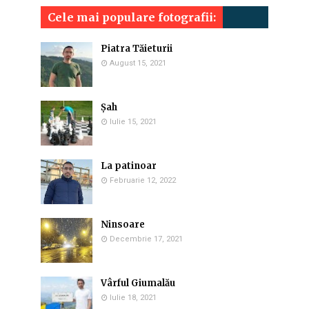
Cele mai populare fotografii:
Piatra Tăieturii
August 15, 2021
Șah
Iulie 15, 2021
La patinoar
Februarie 12, 2022
Ninsoare
Decembrie 17, 2021
Vârful Giumalău
Iulie 18, 2021