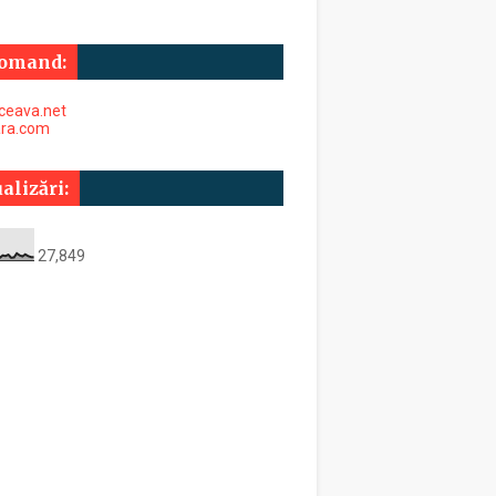
omand:
uceava.net
ara.com
alizări:
27,849