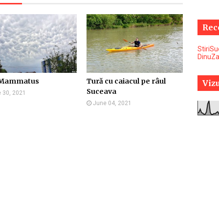
Rec
StiriS
DinuZ
 Mammatus
Tură cu caiacul pe râul
Vizu
Suceava
 30, 2021
June 04, 2021