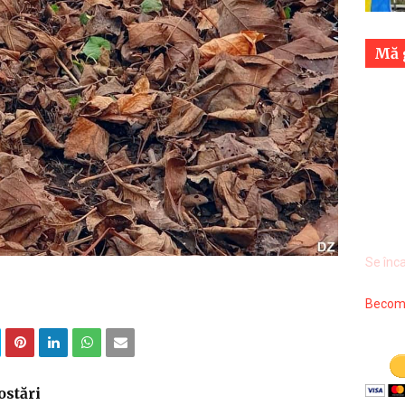
Mă g
Se înca
Become
ostări