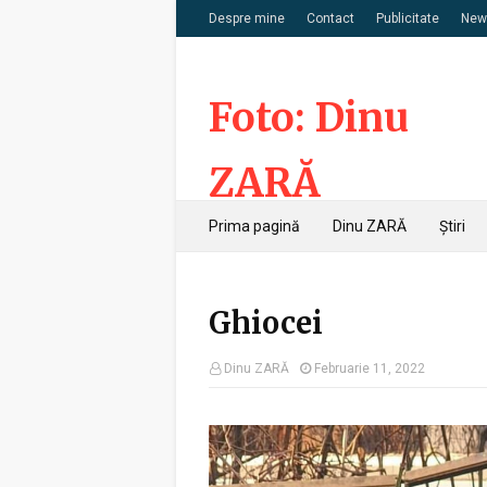
Despre mine
Contact
Publicitate
News
Foto: Dinu
ZARĂ
Prima pagină
Dinu ZARĂ
Știri
Ghiocei
Dinu ZARĂ
Februarie 11, 2022