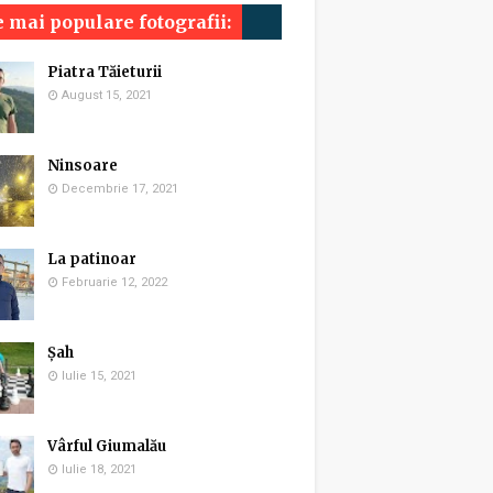
 mai populare fotografii:
Piatra Tăieturii
August 15, 2021
Ninsoare
Decembrie 17, 2021
La patinoar
Februarie 12, 2022
Șah
Iulie 15, 2021
Vârful Giumalău
Iulie 18, 2021