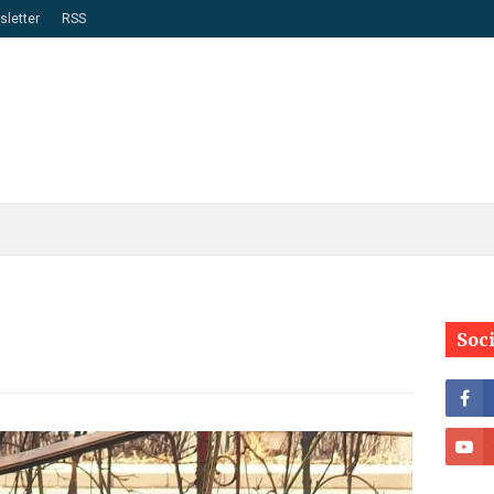
letter
RSS
Soc