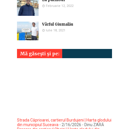
Februarie 12, 2022
Vârful Giumalău
Iulie 18, 2021
Mă găseşti şi pe:
Strada Căprioarei, cartierul Burdujeni | Harta glodului
din municipiul Suceava
- 2/16/2026
- Dinu ZARĂ