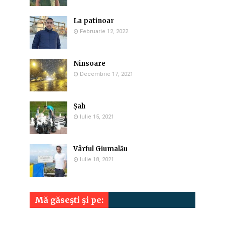
La patinoar
Februarie 12, 2022
Ninsoare
Decembrie 17, 2021
Șah
Iulie 15, 2021
Vârful Giumalău
Iulie 18, 2021
Mă găseşti şi pe: