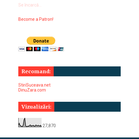
Se încarcă...
Become a Patron!
Recomand:
StiriSuceava.net
DinuZara.com
Vizualizări:
27,870