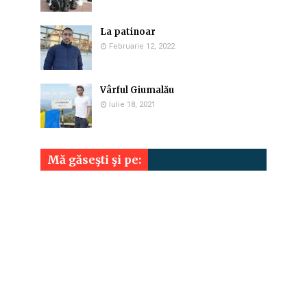
La patinoar
Februarie 12, 2022
Vârful Giumalău
Iulie 18, 2021
Mă găseşti şi pe: